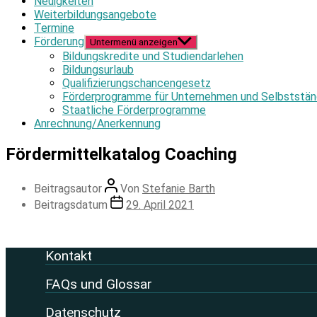
Neuigkeiten
Weiterbildungsangebote
Termine
Förderung
Untermenü anzeigen
Bildungskredite und Studiendarlehen
Bildungsurlaub
Qualifizierungschancengesetz
Förderprogramme für Unternehmen und Selbststän
Staatliche Förderprogramme
Anrechnung/Anerkennung
Fördermittelkatalog Coaching
Beitragsautor
Von
Stefanie Barth
Beitragsdatum
29. April 2021
Kontakt
FAQs und Glossar
Datenschutz