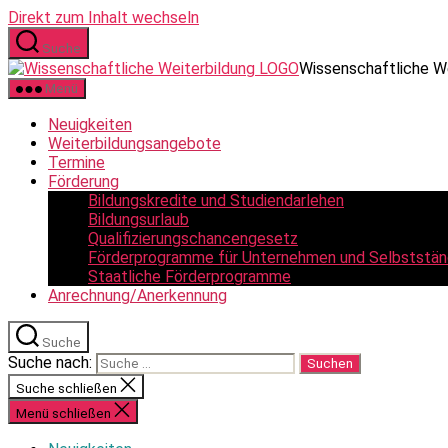
Direkt zum Inhalt wechseln
Suche
Wissenschaftliche W
Menü
Neuigkeiten
Weiterbildungsangebote
Termine
Förderung
Bildungskredite und Studiendarlehen
Bildungsurlaub
Qualifizierungschancengesetz
Förderprogramme für Unternehmen und Selbststän
Staatliche Förderprogramme
Anrechnung/Anerkennung
Suche
Suche nach:
Suche schließen
Menü schließen