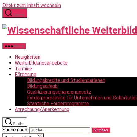
Direkt zum Inhalt wechseln
Suche
Menü
Neuigkeiten
Weiterbildungsangebote
Termine
Förderung
Bildungskredite und Studiendarlehen
Bildungsurlaub
Qualifizierungschancengesetz
Förderprogramme für Unternehmen und Selbststän
Staatliche Förderprogramme
Anrechnung/Anerkennung
Suche
Suche nach: