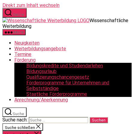
Direkt zum Inhalt wechseln
Suche
Wissenschaftliche
Weiterbildung
Menü
Neuigkeiten
Weiterbildungsangebote
Termine
Förderung
Bildungskredite und Studiendarlehen
Bildungsurlaub
Qualifizierungschancengesetz
Förderprogramme für Unternehmen und
Selbstständige
Staatliche Förderprogramme
Anrechnung/Anerkennung
Suche
Suche nach:
Suche schließen