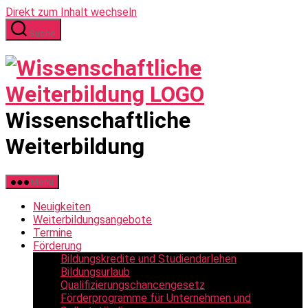
Direkt zum Inhalt wechseln
Suche
Wissenschaftliche
Weiterbildung
Menü
Neuigkeiten
Weiterbildungsangebote
Termine
Förderung
Bildungskredite und Studiendarlehen
Bildungsurlaub
Qualifizierungschancengesetz
Förderprogramme für Unternehmen und