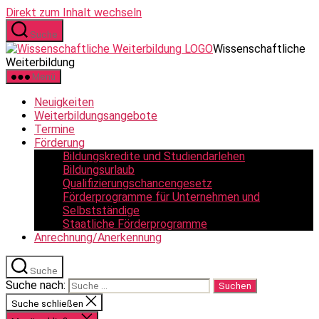
Direkt zum Inhalt wechseln
Suche
Wissenschaftliche
Weiterbildung
Menü
Neuigkeiten
Weiterbildungsangebote
Termine
Förderung
Bildungskredite und Studiendarlehen
Bildungsurlaub
Qualifizierungschancengesetz
Förderprogramme für Unternehmen und
Selbstständige
Staatliche Förderprogramme
Anrechnung/Anerkennung
Suche
Suche nach:
Suche schließen