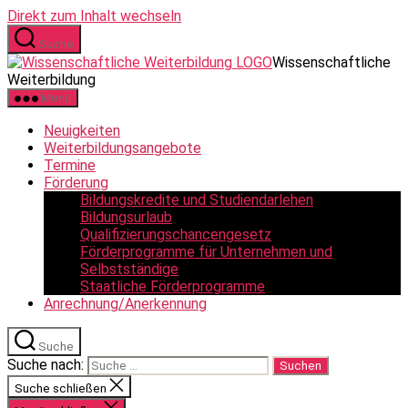
Direkt zum Inhalt wechseln
Suche
Wissenschaftliche
Weiterbildung
Menü
Neuigkeiten
Weiterbildungsangebote
Termine
Förderung
Bildungskredite und Studiendarlehen
Bildungsurlaub
Qualifizierungschancengesetz
Förderprogramme für Unternehmen und
Selbstständige
Staatliche Förderprogramme
Anrechnung/Anerkennung
Suche
Suche nach:
Suche schließen