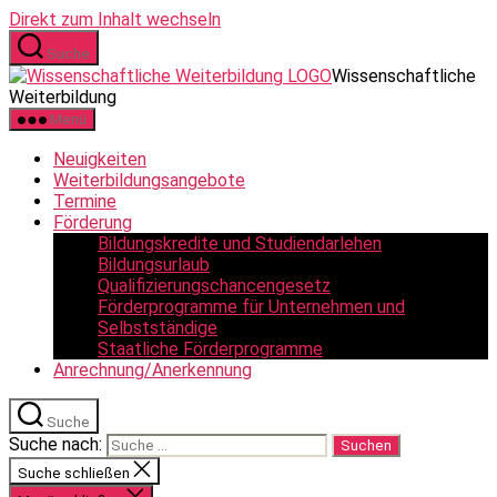
Direkt zum Inhalt wechseln
Suche
Wissenschaftliche
Weiterbildung
Menü
Neuigkeiten
Weiterbildungsangebote
Termine
Förderung
Bildungskredite und Studiendarlehen
Bildungsurlaub
Qualifizierungschancengesetz
Förderprogramme für Unternehmen und
Selbstständige
Staatliche Förderprogramme
Anrechnung/Anerkennung
Suche
Suche nach:
Suche schließen