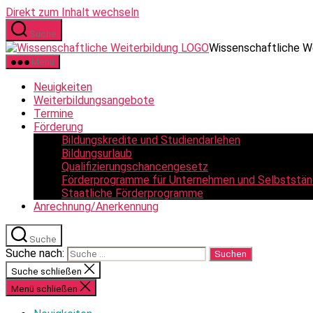
Direkt zum Inhalt wechseln
Suche
Wissenschaftliche W
Menü
Neuigkeiten
Weiterbildungsangebote
Termine
Förderung
Bildungskredite und Studiendarlehen
Bildungsurlaub
Qualifizierungschancengesetz
Förderprogramme für Unternehmen und Selbststän
Staatliche Förderprogramme
Anrechnung/Anerkennung
Suche
Suche nach:
Suche schließen
Menü schließen