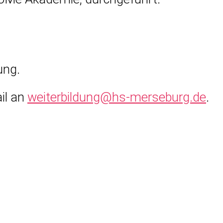
ung.
il an
weiterbildung@hs-merseburg.de
.