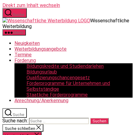
Direkt zum Inhalt wechseln
Suche
Wissenschaftliche
Weiterbildung
Menü
Neuigkeiten
Weiterbildungsangebote
Termine
Förderung
Bildungskredite und Studiendarlehen
Bildungsurlaub
Qualifizierungschancengesetz
Förderprogramme für Unternehmen und
Selbstständige
Staatliche Förderprogramme
Anrechnung/Anerkennung
Suche
Suche nach:
Suche schließen