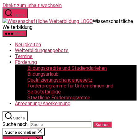
Direkt zum Inhalt wechseln
Suche
Wissenschaftliche
Weiterbildung
Menü
Neuigkeiten
Weiterbildungsangebote
Termine
Förderung
Bildungskredite und Studiendarlehen
Bildungsurlaub
Qualifizierungschancengesetz
Förderprogramme für Unternehmen und
Selbstständige
Staatliche Förderprogramme
Anrechnung/Anerkennung
Suche
Suche nach:
Suche schließen