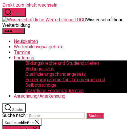
Direkt zum Inhalt wechseln
Suche
Wissenschaftliche
Weiterbildung
Menü
Neuigkeiten
Weiterbildungsangebote
Termine
Förderung
Bildungskredite und Studiendarlehen
Bildungsurlaub
Qualifizierungschancengesetz
Förderprogramme für Unternehmen und
Selbstständige
Staatliche Förderprogramme
Anrechnung/Anerkennung
Suche
Suche nach:
Suche schließen