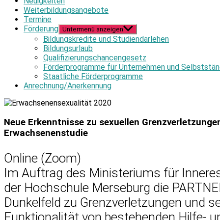
Neuigkeiten
Weiterbildungsangebote
Termine
Förderung
Untermenü anzeigen
Bildungskredite und Studiendarlehen
Bildungsurlaub
Qualifizierungschancengesetz
Förderprogramme für Unternehmen und Selbststän
Staatliche Förderprogramme
Anrechnung/Anerkennung
Neue Erkenntnisse zu sexuellen Grenzverletzunge
Erwachsenenstudie
Online (Zoom)
Im Auftrag des Ministeriums für Innere
der Hochschule Merseburg die PARTNER 5
Dunkelfeld zu Grenzverletzungen und sex
Funktionalität von bestehen­den Hilfe- 