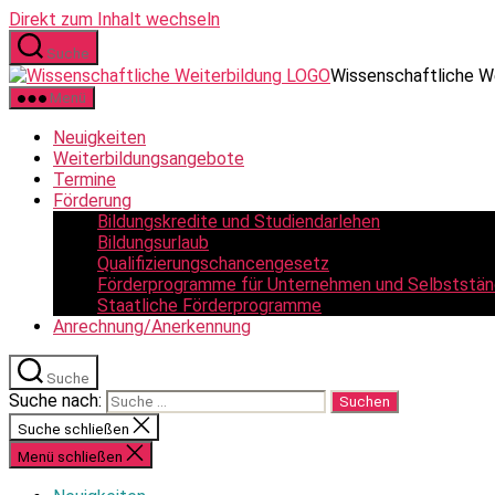
Direkt zum Inhalt wechseln
Suche
Wissenschaftliche W
Menü
Neuigkeiten
Weiterbildungsangebote
Termine
Förderung
Bildungskredite und Studiendarlehen
Bildungsurlaub
Qualifizierungschancengesetz
Förderprogramme für Unternehmen und Selbststän
Staatliche Förderprogramme
Anrechnung/Anerkennung
Suche
Suche nach:
Suche schließen
Menü schließen