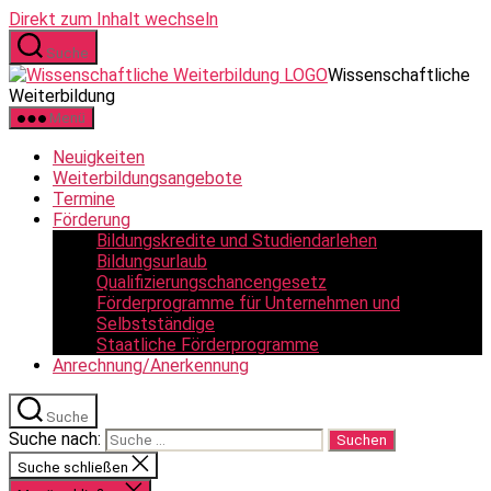
Direkt zum Inhalt wechseln
Suche
Wissenschaftliche
Weiterbildung
Menü
Neuigkeiten
Weiterbildungsangebote
Termine
Förderung
Bildungskredite und Studiendarlehen
Bildungsurlaub
Qualifizierungschancengesetz
Förderprogramme für Unternehmen und
Selbstständige
Staatliche Förderprogramme
Anrechnung/Anerkennung
Suche
Suche nach:
Suche schließen