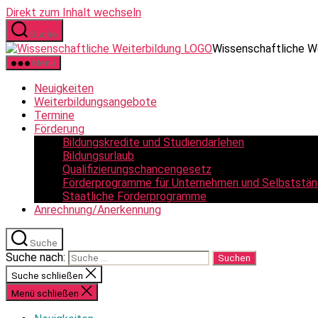
Direkt zum Inhalt wechseln
Suche
Wissenschaftliche W
Menü
Neuigkeiten
Weiterbildungsangebote
Termine
Förderung
Bildungskredite und Studiendarlehen
Bildungsurlaub
Qualifizierungschancengesetz
Förderprogramme für Unternehmen und Selbststän
Staatliche Förderprogramme
Anrechnung/Anerkennung
Suche
Suche nach:
Suche schließen
Menü schließen