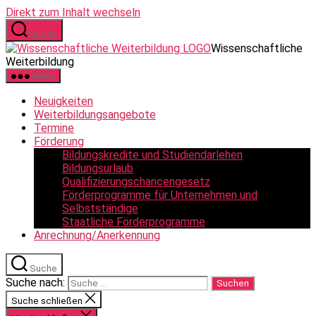
Direkt zum Inhalt wechseln
Suche
Wissenschaftliche
Weiterbildung
Menü
Neuigkeiten
Weiterbildungsangebote
Termine
Förderung
Bildungskredite und Studiendarlehen
Bildungsurlaub
Qualifizierungschancengesetz
Förderprogramme für Unternehmen und
Selbstständige
Staatliche Förderprogramme
Anrechnung/Anerkennung
Suche
Suche nach:
Suche schließen