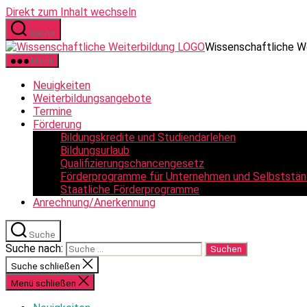
Direkt zum Inhalt wechseln
Suche
Wissenschaftliche W
Menü
Neuigkeiten
Weiterbildungsangebote
Termine
Förderung
Bildungskredite und Studiendarlehen
Bildungsurlaub
Qualifizierungschancengesetz
Förderprogramme für Unternehmen und Selbststän
Staatliche Förderprogramme
Anrechnung/Anerkennung
Suche
Suche nach:
Suche schließen
Menü schließen