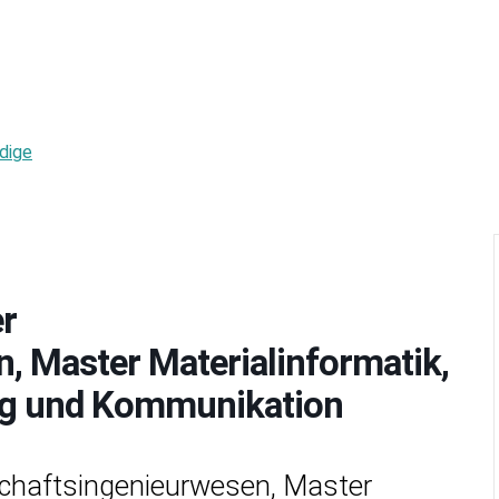
dige
er
, Master Materialinformatik,
ng und Kommunikation
schaftsingenieurwesen, Master