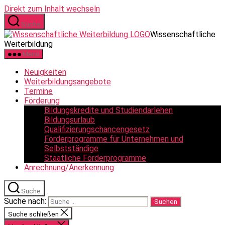
Direkt zum Inhalt wechseln
Suche
Wissenschaftliche
Weiterbildung
Menü
Neuigkeiten
Weiterbildungsangebote
Termine
Förderung
Bildungskredite und Studiendarlehen
Bildungsurlaub
Qualifizierungschancengesetz
Förderprogramme für Unternehmen und
Selbstständige
Staatliche Förderprogramme
Anrechnung/Anerkennung
Suche
Suche nach:
Suche schließen