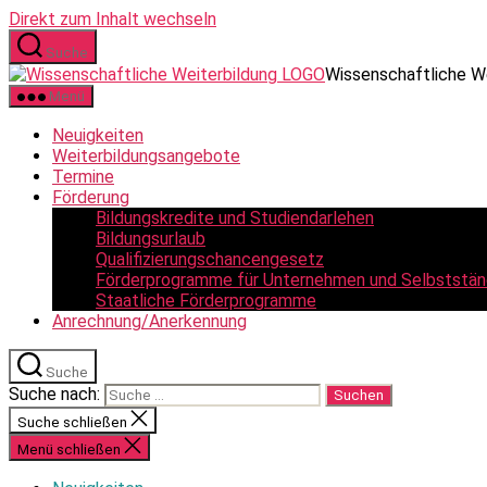
Direkt zum Inhalt wechseln
Suche
Wissenschaftliche W
Menü
Neuigkeiten
Weiterbildungsangebote
Termine
Förderung
Bildungskredite und Studiendarlehen
Bildungsurlaub
Qualifizierungschancengesetz
Förderprogramme für Unternehmen und Selbststän
Staatliche Förderprogramme
Anrechnung/Anerkennung
Suche
Suche nach:
Suche schließen
Menü schließen