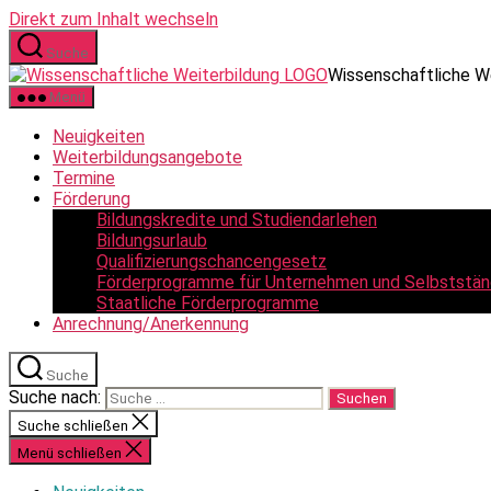
Direkt zum Inhalt wechseln
Suche
Wissenschaftliche W
Menü
Neuigkeiten
Weiterbildungsangebote
Termine
Förderung
Bildungskredite und Studiendarlehen
Bildungsurlaub
Qualifizierungschancengesetz
Förderprogramme für Unternehmen und Selbststän
Staatliche Förderprogramme
Anrechnung/Anerkennung
Suche
Suche nach:
Suche schließen
Menü schließen