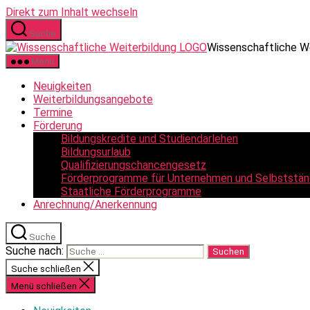
Direkt zum Inhalt wechseln
Suche
Wissenschaftliche W
Menü
Neuigkeiten
Weiterbildungsangebote
Termine
Förderung
Bildungskredite und Studiendarlehen
Bildungsurlaub
Qualifizierungschancengesetz
Förderprogramme für Unternehmen und Selbststän
Staatliche Förderprogramme
Anrechnung/Anerkennung
Suche
Suche nach:
Suche schließen
Menü schließen