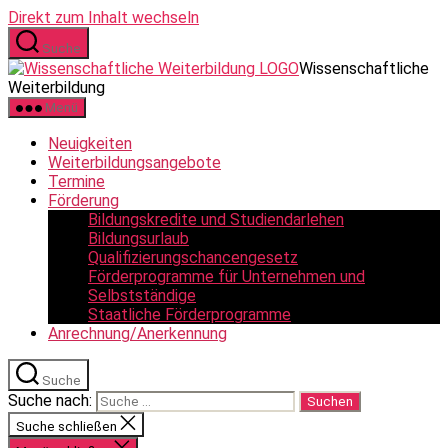
Direkt zum Inhalt wechseln
Suche
Wissenschaftliche
Weiterbildung
Menü
Neuigkeiten
Weiterbildungsangebote
Termine
Förderung
Bildungskredite und Studiendarlehen
Bildungsurlaub
Qualifizierungschancengesetz
Förderprogramme für Unternehmen und
Selbstständige
Staatliche Förderprogramme
Anrechnung/Anerkennung
Suche
Suche nach:
Suche schließen