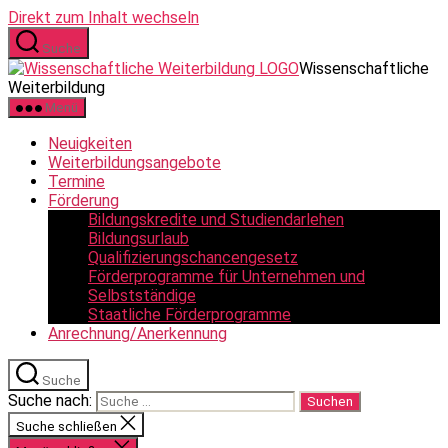
Direkt zum Inhalt wechseln
Suche
Wissenschaftliche
Weiterbildung
Menü
Neuigkeiten
Weiterbildungsangebote
Termine
Förderung
Bildungskredite und Studiendarlehen
Bildungsurlaub
Qualifizierungschancengesetz
Förderprogramme für Unternehmen und
Selbstständige
Staatliche Förderprogramme
Anrechnung/Anerkennung
Suche
Suche nach:
Suche schließen