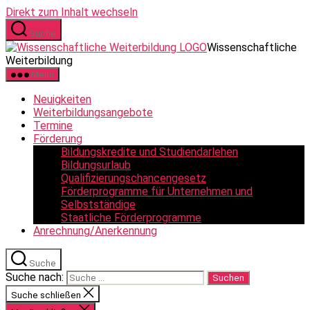
Direkt zum Inhalt wechseln
Suche
Wissenschaftliche
Weiterbildung
Menü
Neuigkeiten
Weiterbildungsangebote
Termine
Förderung
Bildungskredite und Studiendarlehen
Bildungsurlaub
Qualifizierungschancengesetz
Förderprogramme für Unternehmen und
Selbstständige
Staatliche Förderprogramme
Anrechnung/Anerkennung
Suche
Suche nach:
Suche schließen