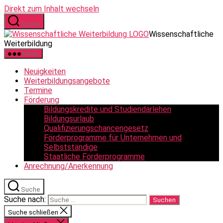
Direkt zum Inhalt wechseln
Suche
Wissenschaftliche
Weiterbildung
Menü
Neuigkeiten
Weiterbildungsangebote
Termine
Förderung
Bildungskredite und Studiendarlehen
Bildungsurlaub
Qualifizierungschancengesetz
Förderprogramme für Unternehmen und
Selbstständige
Staatliche Förderprogramme
Anrechnung/Anerkennung
Suche
Suche nach:
Suche schließen