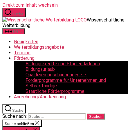
Direkt zum Inhalt wechseln
Suche
Wissenschaftliche
Weiterbildung
Menü
Neuigkeiten
Weiterbildungsangebote
Termine
Förderung
Bildungskredite und Studiendarlehen
Bildungsurlaub
Qualifizierungschancengesetz
Förderprogramme für Unternehmen und
Selbstständige
Staatliche Förderprogramme
Anrechnung/Anerkennung
Suche
Suche nach:
Suche schließen