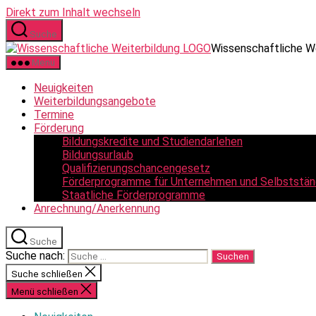
Direkt zum Inhalt wechseln
Suche
Wissenschaftliche W
Menü
Neuigkeiten
Weiterbildungsangebote
Termine
Förderung
Bildungskredite und Studiendarlehen
Bildungsurlaub
Qualifizierungschancengesetz
Förderprogramme für Unternehmen und Selbststän
Staatliche Förderprogramme
Anrechnung/Anerkennung
Suche
Suche nach:
Suche schließen
Menü schließen