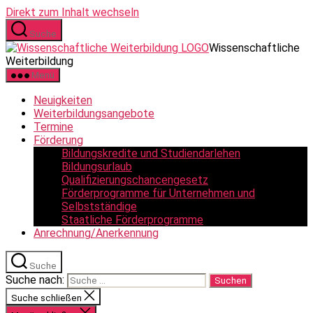
Direkt zum Inhalt wechseln
Suche
Wissenschaftliche
Weiterbildung
Menü
Neuigkeiten
Weiterbildungsangebote
Termine
Förderung
Bildungskredite und Studiendarlehen
Bildungsurlaub
Qualifizierungschancengesetz
Förderprogramme für Unternehmen und
Selbstständige
Staatliche Förderprogramme
Anrechnung/Anerkennung
Suche
Suche nach:
Suche schließen