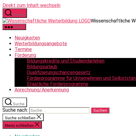
Direkt zum Inhalt wechseln
Suche
Wissenschaftliche W
Menü
Neuigkeiten
Weiterbildungsangebote
Termine
Förderung
Bildungskredite und Studiendarlehen
Bildungsurlaub
Qualifizierungschancengesetz
Förderprogramme für Unternehmen und Selbststän
Staatliche Förderprogramme
Anrechnung/Anerkennung
Suche
Suche nach:
Suche schließen
Menü schließen