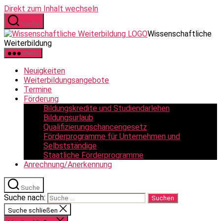
Direkt zum Inhalt wechseln
Suche
Wissenschaftliche
Weiterbildung
Menü
Neuigkeiten
Weiterbildungsangebote
Termine
Förderung
Bildungskredite und Studiendarlehen
Bildungsurlaub
Qualifizierungschancengesetz
Förderprogramme für Unternehmen und
Selbstständige
Staatliche Förderprogramme
Anrechnung/Anerkennung
Suche
Suche nach:
Suche schließen