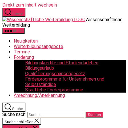
Direkt zum Inhalt wechseln
Suche
Wissenschaftliche
Weiterbildung
Menü
Neuigkeiten
Weiterbildungsangebote
Termine
Förderung
Bildungskredite und Studiendarlehen
Bildungsurlaub
Qualifizierungschancengesetz
Förderprogramme für Unternehmen und
Selbstständige
Staatliche Förderprogramme
Anrechnung/Anerkennung
Suche
Suche nach:
Suche schließen