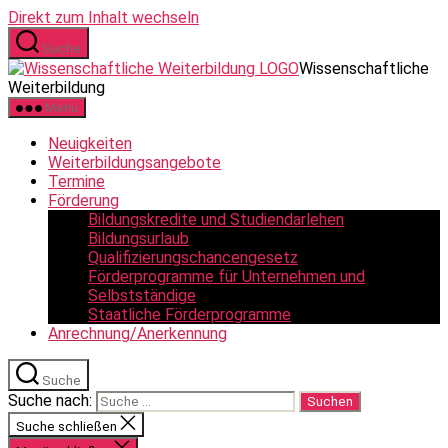
Direkt zum Inhalt wechseln
Suche
Wissenschaftliche
Weiterbildung
Menü
Neuigkeiten
Weiterbildungsangebote
Termine
Förderung
Bildungskredite und Studiendarlehen
Bildungsurlaub
Qualifizierungschancengesetz
Förderprogramme für Unternehmen und
Selbstständige
Staatliche Förderprogramme
Anrechnung/Anerkennung
Suche
Suche nach:
Suche schließen