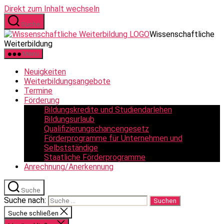
Direkt zum Inhalt wechseln
Suche
Wissenschaftliche
Weiterbildung
Menü
Neuigkeiten
Weiterbildungsangebote
Termine
Förderung
Bildungskredite und Studiendarlehen
Bildungsurlaub
Qualifizierungschancengesetz
Förderprogramme für Unternehmen und
Selbstständige
Staatliche Förderprogramme
Anrechnung/Anerkennung
Suche
Suche nach:
Suche schließen