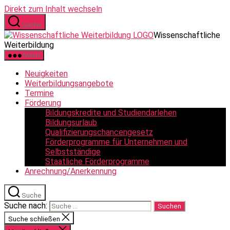
Direkt zum Inhalt wechseln
Suche
Wissenschaftliche
Weiterbildung
Menü
Neuigkeiten
Weiterbildungsangebote
Termine
Förderung
Bildungskredite und Studiendarlehen
Bildungsurlaub
Qualifizierungschancengesetz
Förderprogramme für Unternehmen und
Selbstständige
Staatliche Förderprogramme
Anrechnung/Anerkennung
Suche
Suche nach:
Suche schließen