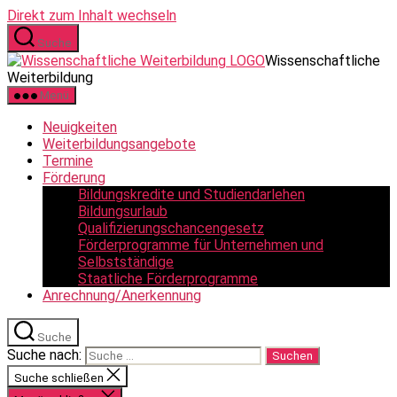
Direkt zum Inhalt wechseln
Suche
Wissenschaftliche
Weiterbildung
Menü
Neuigkeiten
Weiterbildungsangebote
Termine
Förderung
Bildungskredite und Studiendarlehen
Bildungsurlaub
Qualifizierungschancengesetz
Förderprogramme für Unternehmen und
Selbstständige
Staatliche Förderprogramme
Anrechnung/Anerkennung
Suche
Suche nach:
Suche schließen