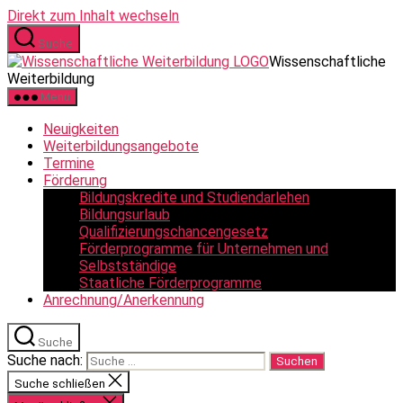
Direkt zum Inhalt wechseln
Suche
Wissenschaftliche
Weiterbildung
Menü
Neuigkeiten
Weiterbildungsangebote
Termine
Förderung
Bildungskredite und Studiendarlehen
Bildungsurlaub
Qualifizierungschancengesetz
Förderprogramme für Unternehmen und
Selbstständige
Staatliche Förderprogramme
Anrechnung/Anerkennung
Suche
Suche nach:
Suche schließen