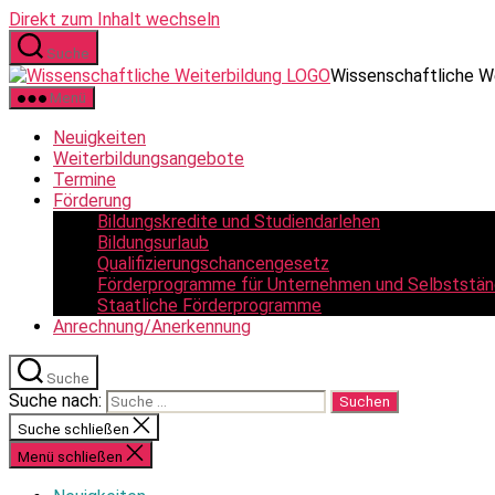
Direkt zum Inhalt wechseln
Suche
Wissenschaftliche W
Menü
Neuigkeiten
Weiterbildungsangebote
Termine
Förderung
Bildungskredite und Studiendarlehen
Bildungsurlaub
Qualifizierungschancengesetz
Förderprogramme für Unternehmen und Selbststän
Staatliche Förderprogramme
Anrechnung/Anerkennung
Suche
Suche nach:
Suche schließen
Menü schließen