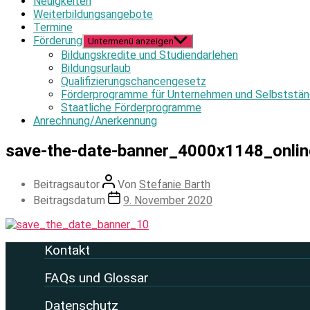
Neuigkeiten
Weiterbildungsangebote
Termine
Förderung
Untermenü anzeigen
Bildungskredite und Studiendarlehen
Bildungsurlaub
Qualifizierungschancengesetz
Förderprogramme für Unternehmen und Selbststän
Staatliche Förderprogramme
Anrechnung/Anerkennung
save-the-date-banner_4000x1148_onli
Beitragsautor
Von
Stefanie Barth
Beitragsdatum
9. November 2020
Kontakt
FAQs und Glossar
Datenschutz