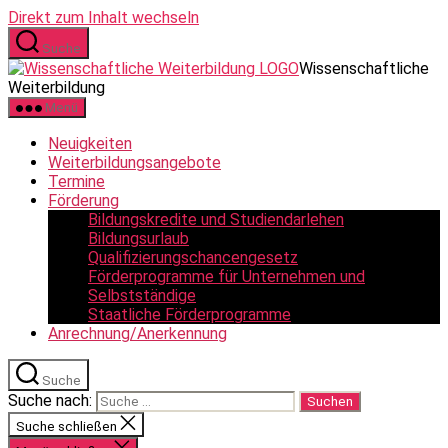
Direkt zum Inhalt wechseln
Suche
Wissenschaftliche
Weiterbildung
Menü
Neuigkeiten
Weiterbildungsangebote
Termine
Förderung
Bildungskredite und Studiendarlehen
Bildungsurlaub
Qualifizierungschancengesetz
Förderprogramme für Unternehmen und
Selbstständige
Staatliche Förderprogramme
Anrechnung/Anerkennung
Suche
Suche nach:
Suche schließen