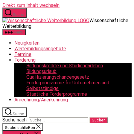
Direkt zum Inhalt wechseln
Suche
Wissenschaftliche
Weiterbildung
Menü
Neuigkeiten
Weiterbildungsangebote
Termine
Förderung
Bildungskredite und Studiendarlehen
Bildungsurlaub
Qualifizierungschancengesetz
Förderprogramme für Unternehmen und
Selbstständige
Staatliche Förderprogramme
Anrechnung/Anerkennung
Suche
Suche nach:
Suche schließen