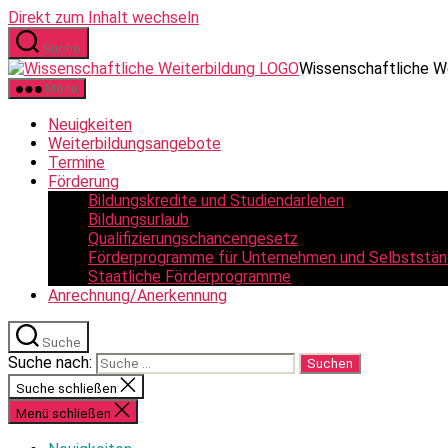
Direkt zum Inhalt wechseln
Suche
Wissenschaftliche W
Menü
Neuigkeiten
Weiterbildungsangebote
Termine
Förderung
Bildungskredite und Studiendarlehen
Bildungsurlaub
Qualifizierungschancengesetz
Förderprogramme für Unternehmen und Selbststän
Staatliche Förderprogramme
Anrechnung/Anerkennung
Suche
Suche nach:
Suche schließen
Menü schließen