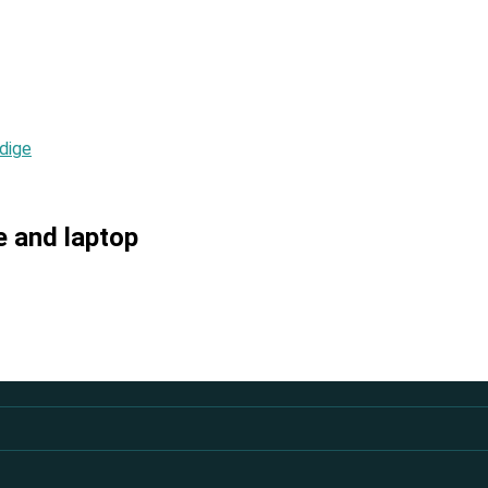
dige
e and laptop