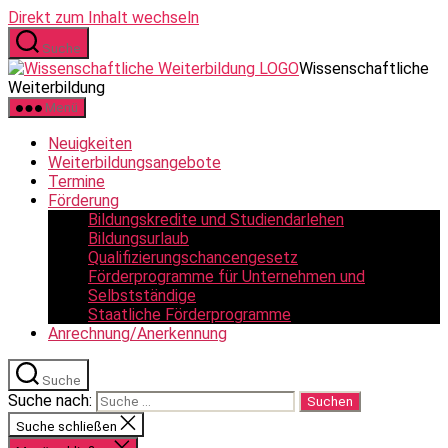
Direkt zum Inhalt wechseln
Suche
Wissenschaftliche
Weiterbildung
Menü
Neuigkeiten
Weiterbildungsangebote
Termine
Förderung
Bildungskredite und Studiendarlehen
Bildungsurlaub
Qualifizierungschancengesetz
Förderprogramme für Unternehmen und
Selbstständige
Staatliche Förderprogramme
Anrechnung/Anerkennung
Suche
Suche nach:
Suche schließen