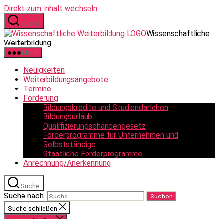
Direkt zum Inhalt wechseln
Suche
Wissenschaftliche
Weiterbildung
Menü
Neuigkeiten
Weiterbildungsangebote
Termine
Förderung
Bildungskredite und Studiendarlehen
Bildungsurlaub
Qualifizierungschancengesetz
Förderprogramme für Unternehmen und
Selbstständige
Staatliche Förderprogramme
Anrechnung/Anerkennung
Suche
Suche nach:
Suche schließen