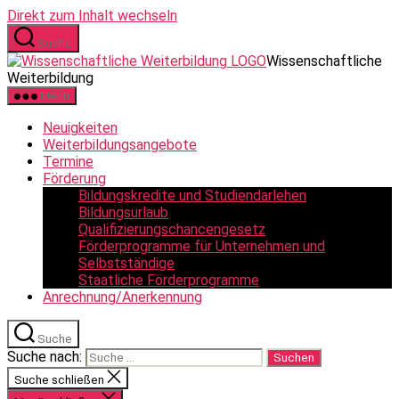
Direkt zum Inhalt wechseln
Suche
Wissenschaftliche
Weiterbildung
Menü
Neuigkeiten
Weiterbildungsangebote
Termine
Förderung
Bildungskredite und Studiendarlehen
Bildungsurlaub
Qualifizierungschancengesetz
Förderprogramme für Unternehmen und
Selbstständige
Staatliche Förderprogramme
Anrechnung/Anerkennung
Suche
Suche nach:
Suche schließen