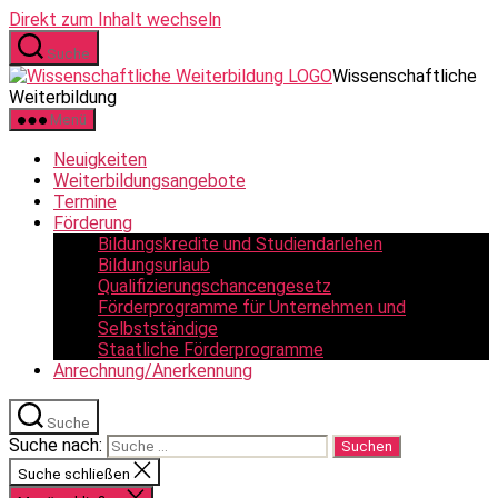
Direkt zum Inhalt wechseln
Suche
Wissenschaftliche
Weiterbildung
Menü
Neuigkeiten
Weiterbildungsangebote
Termine
Förderung
Bildungskredite und Studiendarlehen
Bildungsurlaub
Qualifizierungschancengesetz
Förderprogramme für Unternehmen und
Selbstständige
Staatliche Förderprogramme
Anrechnung/Anerkennung
Suche
Suche nach:
Suche schließen